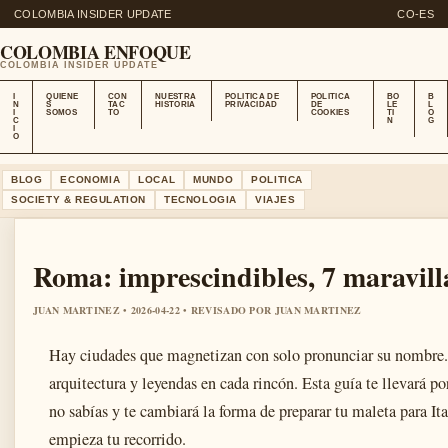
COLOMBIA INSIDER UPDATE
CO-ES
COLOMBIA ENFOQUE
COLOMBIA INSIDER UPDATE
I
QUIENE
CON
NUESTRA
POLITICA DE
POLITICA
BO
B
N
S
TAC
HISTORIA
PRIVACIDAD
DE
LE
L
I
SOMOS
TO
COOKIES
TI
O
C
N
G
I
O
BLOG
ECONOMIA
LOCAL
MUNDO
POLITICA
SOCIETY & REGULATION
TECNOLOGIA
VIAJES
Roma: imprescindibles, 7 maravilla
JUAN MARTINEZ • 2026-04-22 • REVISADO POR JUAN MARTINEZ
Hay ciudades que magnetizan con solo pronunciar su nombre. 
arquitectura y leyendas en cada rincón. Esta guía te llevará p
no sabías y te cambiará la forma de preparar tu maleta para It
empieza tu recorrido.