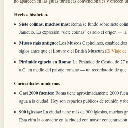
no aparecen en las guías turísticas convencionales y ofrecen u
Hechos históricos
Siete colinas, muchos más:
Roma se fundó sobre siete colin
Janículo. La expresión “siete colinas” es solo el origen — la 
Museo más antiguo:
Los Museos Capitolinos, establecidos
siglos antes que el Louvre o el British Museum (
El Viaje de
Pirámide egipcia en Roma:
La Pirámide de Cestio, de 27 m
a.C. en medio del paisaje romano — un recordatorio de que 
Curiosidades modernas
Casi 2000 fuentes:
Roma tiene aproximadamente 2000 fuentes
agua a la ciudad. Hoy son espacios públicos de reunión y fot
900 iglesias:
La ciudad tiene más de 900 iglesias, muchas grat
Esta cifra la convierte en la ciudad con mayor concentració