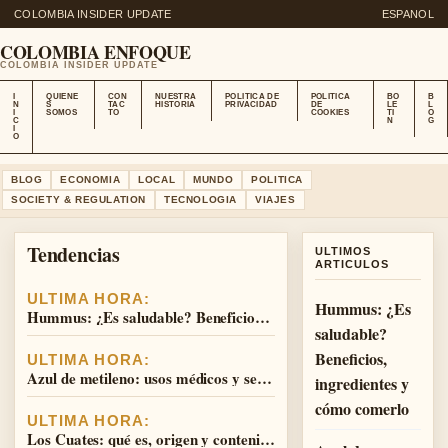
COLOMBIA INSIDER UPDATE
ESPANOL
COLOMBIA ENFOQUE
COLOMBIA INSIDER UPDATE
I
QUIENE
CON
NUESTRA
POLITICA DE
POLITICA
BO
B
N
S
TAC
HISTORIA
PRIVACIDAD
DE
LE
L
I
SOMOS
TO
COOKIES
TI
O
C
N
G
I
O
BLOG
ECONOMIA
LOCAL
MUNDO
POLITICA
SOCIETY & REGULATION
TECNOLOGIA
VIAJES
Tendencias
ULTIMOS
ARTICULOS
ULTIMA HORA:
Hummus: ¿Es
Hummus: ¿Es saludable? Beneficios, ingredientes y cómo comerlo
saludable?
Beneficios,
ULTIMA HORA:
Azul de metileno: usos médicos y seguridad
ingredientes y
cómo comerlo
ULTIMA HORA:
Los Cuates: qué es, origen y contenido de alcohol