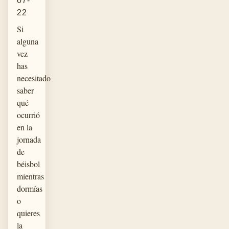
07-
22
Si
alguna
vez
has
necesitado
saber
qué
ocurrió
en la
jornada
de
béisbol
mientras
dormías
o
quieres
la