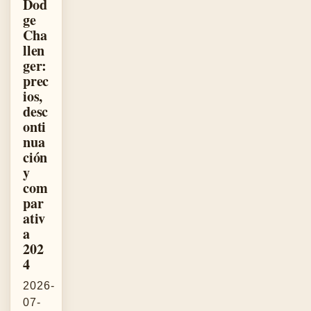
Dod
ge
Cha
llen
ger:
prec
ios,
desc
onti
nua
ción
y
com
par
ativ
a
202
4
2026-
07-