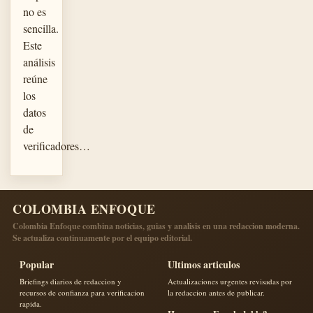
no es
sencilla.
Este
análisis
reúne
los
datos
de
verificadores…
COLOMBIA ENFOQUE
Colombia Enfoque combina noticias, guias y analisis en una redaccion moderna.
Se actualiza continuamente por el equipo editorial.
Popular
Ultimos articulos
Briefings diarios de redaccion y
Actualizaciones urgentes revisadas por
recursos de confianza para verificacion
la redaccion antes de publicar.
rapida.