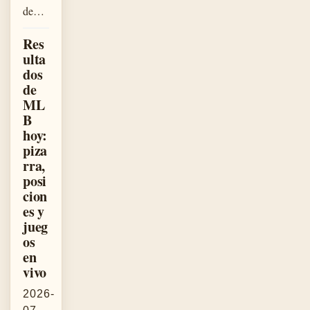
de…
Res
ulta
dos
de
ML
B
hoy:
piza
rra,
posi
cion
es y
jueg
os
en
vivo
2026-