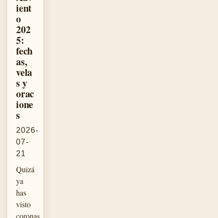
ient
o
202
5:
fech
as,
vela
s y
orac
ione
s
2026-
07-
21
Quizá
ya
has
visto
coronas