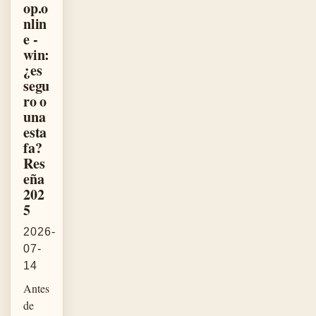
op.o
nlin
e -
win:
¿es
segu
ro o
una
esta
fa?
Res
eña
202
5
2026-
07-
14
Antes
de