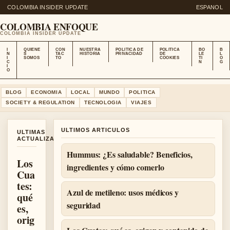
COLOMBIA INSIDER UPDATE
ESPANOL
COLOMBIA ENFOQUE
COLOMBIA INSIDER UPDATE
I
QUIENE
CON
NUESTRA
POLITICA DE
POLITICA
BO
B
N
S
TAC
HISTORIA
PRIVACIDAD
DE
LE
L
I
SOMOS
TO
COOKIES
TI
O
C
N
G
I
O
BLOG
ECONOMIA
LOCAL
MUNDO
POLITICA
SOCIETY & REGULATION
TECNOLOGIA
VIAJES
ULTIMOS ARTICULOS
ULTIMAS
ACTUALIZACIONES
Hummus: ¿Es saludable? Beneficios,
Los
ingredientes y cómo comerlo
Cua
tes:
Azul de metileno: usos médicos y
qué
seguridad
es,
orig