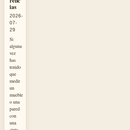
renc
ias
2026-
07-
29
Si
alguna
vez
has
tenido
que
medir
un
mueble
o una
pared
con
una
cinta