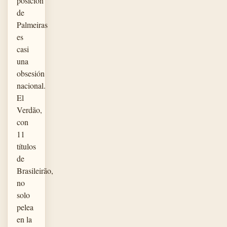
posición
de
Palmeiras
es
casi
una
obsesión
nacional.
El
Verdão,
con
11
títulos
de
Brasileirão,
no
solo
pelea
en la