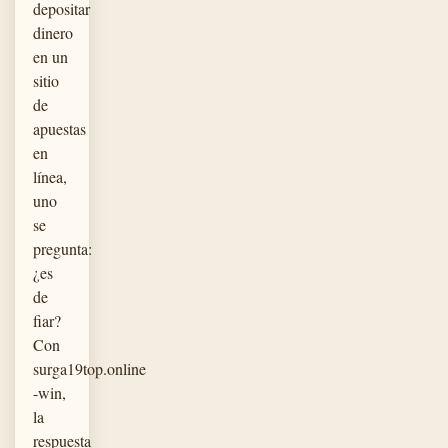
depositar
dinero
en un
sitio
de
apuestas
en
línea,
uno
se
pregunta:
¿es
de
fiar?
Con
surga19top.online
-win,
la
respuesta