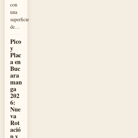
con
una
superficie
de…
Pico
y
Plac
a en
Buc
ara
man
ga
202
6:
Nue
va
Rot
ació
n y