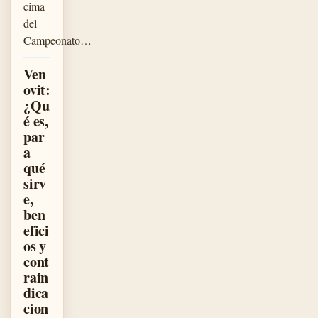
cima
del
Campeonato…
Ven
ovit:
¿Qu
é es,
par
a
qué
sirv
e,
ben
efici
os y
cont
rain
dica
cion