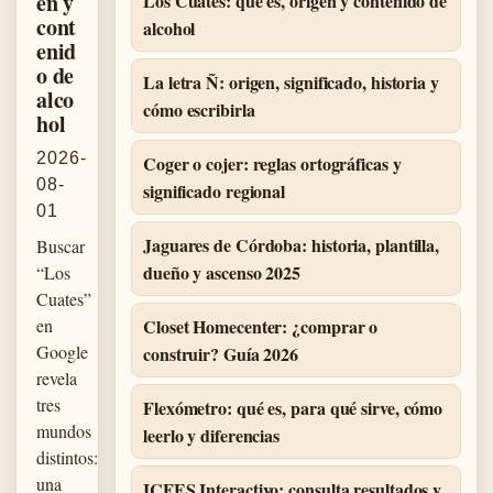
en y
Los Cuates: qué es, origen y contenido de
cont
alcohol
enid
o de
La letra Ñ: origen, significado, historia y
alco
cómo escribirla
hol
2026-
Coger o cojer: reglas ortográficas y
08-
significado regional
01
Jaguares de Córdoba: historia, plantilla,
Buscar
dueño y ascenso 2025
“Los
Cuates”
en
Closet Homecenter: ¿comprar o
Google
construir? Guía 2026
revela
tres
Flexómetro: qué es, para qué sirve, cómo
mundos
leerlo y diferencias
distintos:
una
ICFES Interactivo: consulta resultados y