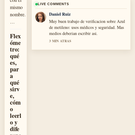
LIVE COMMENTS
mismo
Daniel Ruiz
nombre.
…
Muy buen trabajo de verificacion sobre Azul
de metileno: usos médicos y seguridad. Mas
medios deberian escribir asi.
Flex
óme
3 MIN ATRAS
tro:
qué
es,
par
a
qué
sirv
e,
cóm
o
leerl
o y
dife