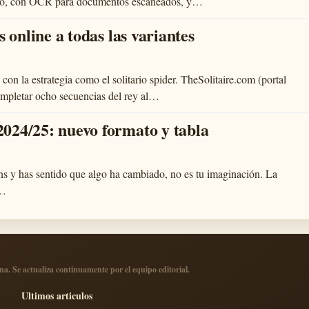
istro, con OCR para documentos escaneados, y…
 online a todas las variantes
on la estrategia como el solitario spider. TheSolitaire.com (portal
 completar ocho secuencias del rey al…
024/25: nuevo formato y tabla
ns y has sentido que algo ha cambiado, no es tu imaginación. La
a…
. Se actualiza continuamente por el equipo editorial.
Ultimos articulos