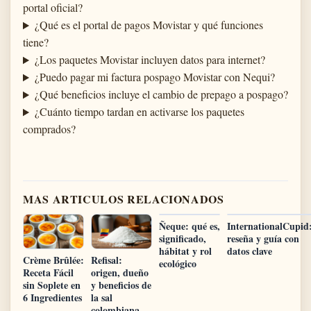
portal oficial?
¿Qué es el portal de pagos Movistar y qué funciones
tiene?
¿Los paquetes Movistar incluyen datos para internet?
¿Puedo pagar mi factura pospago Movistar con Nequi?
¿Qué beneficios incluye el cambio de prepago a pospago?
¿Cuánto tiempo tardan en activarse los paquetes
comprados?
MAS ARTICULOS RELACIONADOS
Ñeque: qué es,
InternationalCupid
significado,
reseña y guía con
hábitat y rol
datos clave
Crème Brûlée:
Refisal:
ecológico
Receta Fácil
origen, dueño
sin Soplete en
y beneficios de
6 Ingredientes
la sal
colombiana