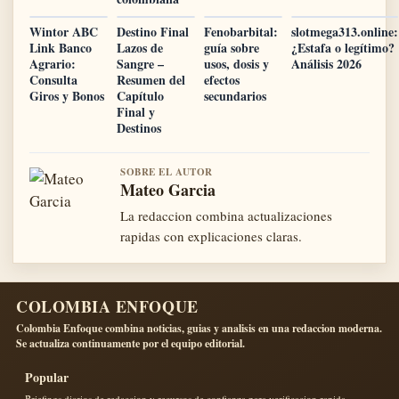
Wintor ABC
Destino Final
Fenobarbital:
slotmega313.online:
Link Banco
Lazos de
guía sobre
¿Estafa o legítimo?
Agrario:
Sangre –
usos, dosis y
Análisis 2026
Consulta
Resumen del
efectos
Giros y Bonos
Capítulo
secundarios
Final y
Destinos
SOBRE EL AUTOR
Mateo Garcia
La redaccion combina actualizaciones
rapidas con explicaciones claras.
COLOMBIA ENFOQUE
Colombia Enfoque combina noticias, guias y analisis en una redaccion moderna.
Se actualiza continuamente por el equipo editorial.
Popular
Briefings diarios de redaccion y recursos de confianza para verificacion rapida.