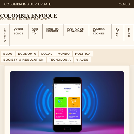
COLOMBIA INSIDER UPDATE
CO-ES
COLOMBIA ENFOQUE
COLOMBIA INSIDER UPDATE
I
QUIENE
CON
NUESTRA
POLITICA DE
POLITICA
BO
B
N
S
TAC
HISTORIA
PRIVACIDAD
DE
LE
L
I
SOMOS
TO
COOKIES
TI
O
C
N
G
I
O
BLOG
ECONOMIA
LOCAL
MUNDO
POLITICA
SOCIETY & REGULATION
TECNOLOGIA
VIAJES