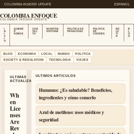
COLOMBIA INSIDER UPDATE
ESPANOL
COLOMBIA ENFOQUE
COLOMBIA INSIDER UPDATE
I
QUIENE
CON
NUESTRA
POLITICA DE
POLITICA
BO
B
N
S
TAC
HISTORIA
PRIVACIDAD
DE
LE
L
I
SOMOS
TO
COOKIES
TI
O
C
N
G
I
O
BLOG
ECONOMIA
LOCAL
MUNDO
POLITICA
SOCIETY & REGULATION
TECNOLOGIA
VIAJES
ULTIMOS ARTICULOS
ULTIMAS
ACTUALIZACIONES
Hummus: ¿Es saludable? Beneficios,
Wh
ingredientes y cómo comerlo
en
Lice
Azul de metileno: usos médicos y
nses
seguridad
Are
Rev