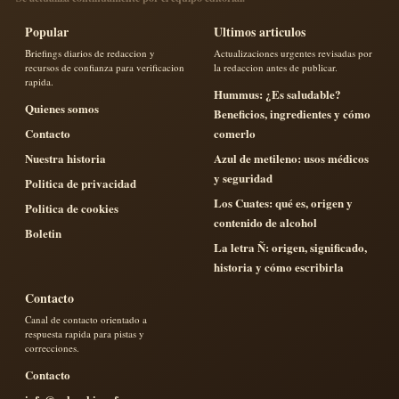
Popular
Ultimos articulos
Briefings diarios de redaccion y
Actualizaciones urgentes revisadas por
recursos de confianza para verificacion
la redaccion antes de publicar.
rapida.
Hummus: ¿Es saludable?
Quienes somos
Beneficios, ingredientes y cómo
Contacto
comerlo
Nuestra historia
Azul de metileno: usos médicos
y seguridad
Politica de privacidad
Los Cuates: qué es, origen y
Politica de cookies
contenido de alcohol
Boletin
La letra Ñ: origen, significado,
historia y cómo escribirla
Contacto
Canal de contacto orientado a
respuesta rapida para pistas y
correcciones.
Contacto