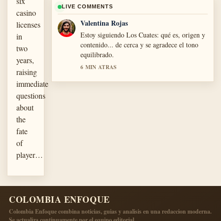
six
LIVE COMMENTS
casino
Valentina Rojas
licenses
Estoy siguiendo Los Cuates: qué es, origen y
in
contenido... de cerca y se agradece el tono
two
equilibrado.
years,
6 MIN ATRAS
raising
immediate
questions
about
the
fate
of
player…
COLOMBIA ENFOQUE
Colombia Enfoque combina noticias, guias y analisis en una redaccion moderna.
Se actualiza continuamente por el equipo editorial.