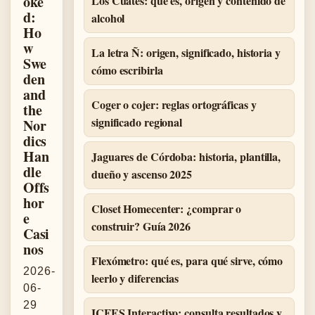
oke
Los Cuates: qué es, origen y contenido de
d:
alcohol
Ho
w
La letra Ñ: origen, significado, historia y
Swe
cómo escribirla
den
and
Coger o cojer: reglas ortográficas y
the
significado regional
Nor
dics
Han
Jaguares de Córdoba: historia, plantilla,
dle
dueño y ascenso 2025
Offs
hor
Closet Homecenter: ¿comprar o
e
construir? Guía 2026
Casi
nos
Flexómetro: qué es, para qué sirve, cómo
2026-
leerlo y diferencias
06-
29
ICFES Interactivo: consulta resultados y