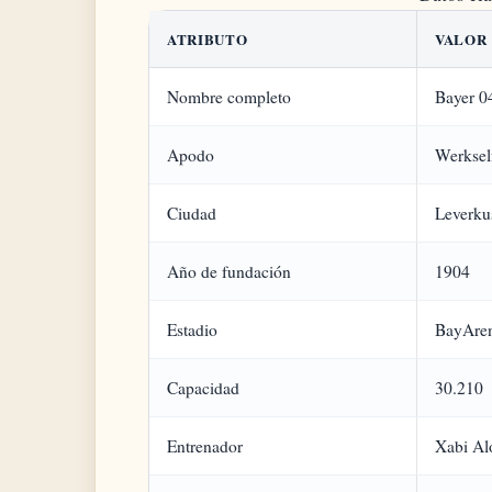
ATRIBUTO
VALOR
Nombre completo
Bayer 0
Apodo
Werkself
Ciudad
Leverku
Año de fundación
1904
Estadio
BayAre
Capacidad
30.210
Entrenador
Xabi Al