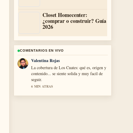
Closet Homecenter:
¿comprar o construir? Guía
2026
COMENTARIOS EN VIVO
Andres Castillo
Muy buen trabajo de verificacion sobre
Hummus: ¿Es saludable? Beneficios,
ingredientes y cómo.... Mas medios deberian
escribir asi.
8 MIN ATRAS