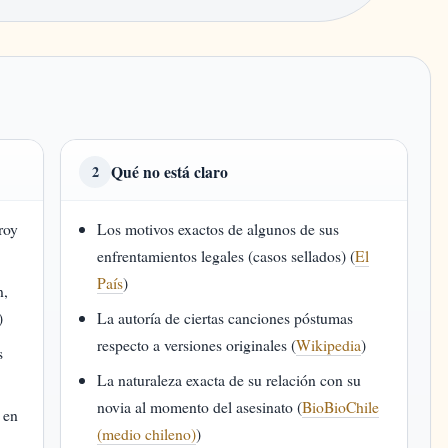
Qué no está claro
2
roy
Los motivos exactos de algunos de sus
enfrentamientos legales (casos sellados) (
El
País
)
n,
)
La autoría de ciertas canciones póstumas
respecto a versiones originales (
Wikipedia
)
s
La naturaleza exacta de su relación con su
novia al momento del asesinato (
BioBioChile
a en
(medio chileno)
)