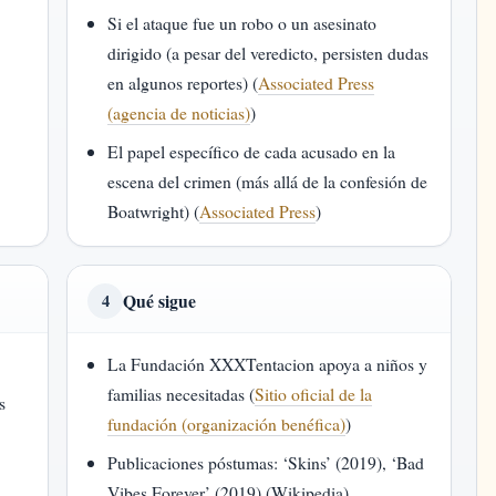
Si el ataque fue un robo o un asesinato
dirigido (a pesar del veredicto, persisten dudas
en algunos reportes) (
Associated Press
(agencia de noticias)
)
El papel específico de cada acusado en la
escena del crimen (más allá de la confesión de
Boatwright) (
Associated Press
)
Qué sigue
4
La Fundación XXXTentacion apoya a niños y
familias necesitadas (
Sitio oficial de la
s
fundación (organización benéfica)
)
Publicaciones póstumas: ‘Skins’ (2019), ‘Bad
)
Vibes Forever’ (2019) (Wikipedia)