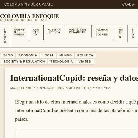
COLOMBIA INSIDER UPDATE
CO-ES
COLOMBIA ENFOQUE
COLOMBIA INSIDER UPDATE
I
QUIENE
CON
NUESTRA
POLITICA DE
POLITICA
BO
B
N
S
TAC
HISTORIA
PRIVACIDAD
DE
LE
L
I
SOMOS
TO
COOKIES
TI
O
C
N
G
I
O
BLOG
ECONOMIA
LOCAL
MUNDO
POLITICA
SOCIETY & REGULATION
TECNOLOGIA
VIAJES
InternationalCupid: reseña y dato
MATEO GARCIA • 2026-06-25 • REVISADO POR JUAN MARTINEZ
Elegir un sitio de citas internacionales es como decidir a qué
InternationalCupid se presenta como una de las plataformas
países.