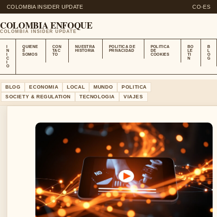
COLOMBIA INSIDER UPDATE
CO-ES
COLOMBIA ENFOQUE
COLOMBIA INSIDER UPDATE
I
QUIENE
CON
NUESTRA
POLITICA DE
POLITICA
BO
B
N
S
TAC
HISTORIA
PRIVACIDAD
DE
LE
L
I
SOMOS
TO
COOKIES
TI
O
C
N
G
I
O
BLOG
ECONOMIA
LOCAL
MUNDO
POLITICA
SOCIETY & REGULATION
TECNOLOGIA
VIAJES