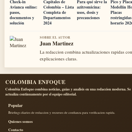
Check-in
Capitales de
Para qué sirve la
Pico y Plac
Avianca online:
Colombia – Lista
azitromicina:
Medellín Ho
pasos,
Completa de
usos, dosis y
Placas
documentos y
Departamentos
precauciones
restringidas
solución
2024
horario 202
SOBRE EL AUTOR
Juan Martinez
La redaccion combina actualizaciones rapidas co
explicaciones claras.
COLOMBIA ENFOQUE
Colombia Enfoque combina noticias, guias y analisis en una redaccion moderna. Se
actualiza continuamente por el equipo editorial.
Popular
Briefings diarios de redaccion y recursos de confianza para verificacion rapida.
Quienes somos
Contacto