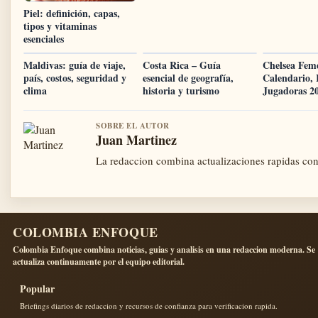
Piel: definición, capas,
tipos y vitaminas
esenciales
Maldivas: guía de viaje,
Costa Rica – Guía
Chelsea Fem
país, costos, seguridad y
esencial de geografía,
Calendario, 
clima
historia y turismo
Jugadoras 2
SOBRE EL AUTOR
Juan Martinez
La redaccion combina actualizaciones rapidas con 
COLOMBIA ENFOQUE
Colombia Enfoque combina noticias, guias y analisis en una redaccion moderna. Se
actualiza continuamente por el equipo editorial.
Popular
Briefings diarios de redaccion y recursos de confianza para verificacion rapida.