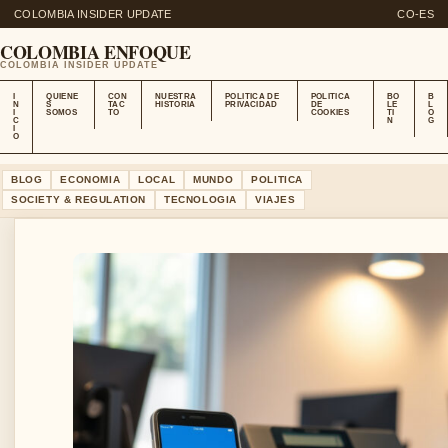
COLOMBIA INSIDER UPDATE
CO-ES
COLOMBIA ENFOQUE
COLOMBIA INSIDER UPDATE
I
QUIENE
CON
NUESTRA
POLITICA DE
POLITICA
BO
B
N
S
TAC
HISTORIA
PRIVACIDAD
DE
LE
L
I
SOMOS
TO
COOKIES
TI
O
C
N
G
I
O
BLOG
ECONOMIA
LOCAL
MUNDO
POLITICA
SOCIETY & REGULATION
TECNOLOGIA
VIAJES