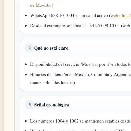
de Movistar
)
WhatsApp 638 10 1004 es un canal activo (
web oficia
Desde el extranjero se llama al +34 955 99 10 04 (web 
Qué no está claro
2
Disponibilidad del servicio ‘Movistar por ti’ en todos 
Horarios de atención en México, Colombia y Argentina 
fuentes oficiales locales)
Señal cronológica
3
Los números 1004 y 1002 se mantienen estables desd
WhatsApp se incorporó como canal oficial en 2022