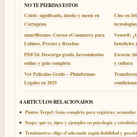
NO TE PIERDAS ESTOS
Celele: significado, dueño y menú en
Cine en Irl
Cartagena
tecnología
smartBeemo: Cursos eCommerce para
Venovit: ¿Q
Latinos, Precios y Reseñas
beneficios 
PDF24: Descarga gratis, herramientas
Escocia: hi
online y guía completa
y cultura
Ver Películas Gratis – Plataformas
Transferen
Legales en 2025
condiciona
4 ARTICULOS RELACIONADOS
Puntos Terpel: Guía completa para registrar, acumular
Sesgo: qué es, tipos y ejemplos en psicología y estadístic
Tensiómetro: elige el adecuado según fiabilidad y precis