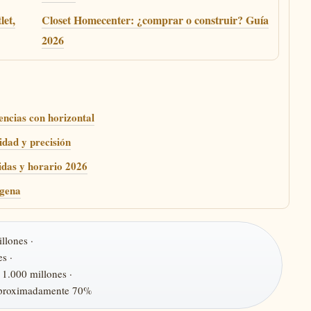
et,
Closet Homecenter: ¿comprar o construir? Guía
2026
rencias con horizontal
idad y precisión
idas y horario 2026
agena
llones ·
s ·
1.000 millones ·
proximadamente 70%