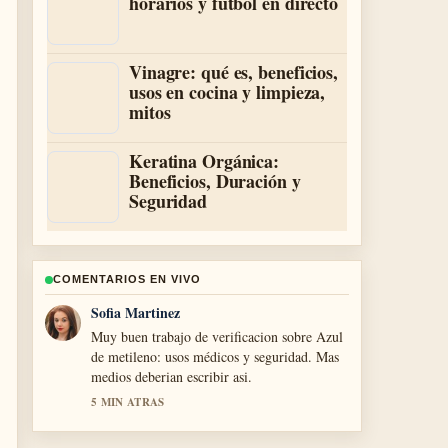
horarios y fútbol en directo
Vinagre: qué es, beneficios,
usos en cocina y limpieza,
mitos
Keratina Orgánica:
Beneficios, Duración y
Seguridad
COMENTARIOS EN VIVO
Mateo Lopez
Excelente resumen sobre Los Cuates: qué es,
origen y contenido.... Es la explicacion mas
clara que he visto hoy.
7 MIN ATRAS