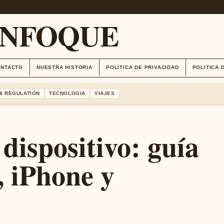
ENFOQUE
ONTACTO
NUESTRA HISTORIA
POLITICA DE PRIVACIDAD
POLITICA 
& REGULATION
TECNOLOGIA
VIAJES
dispositivo: guía
 iPhone y