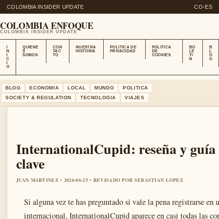
COLOMBIA INSIDER UPDATE
CO-ES
COLOMBIA ENFOQUE
COLOMBIA INSIDER UPDATE
I
QUIENE
CON
NUESTRA
POLITICA DE
POLITICA
BO
B
N
S
TAC
HISTORIA
PRIVACIDAD
DE
LE
L
I
SOMOS
TO
COOKIES
TI
O
C
N
G
I
O
BLOG
ECONOMIA
LOCAL
MUNDO
POLITICA
SOCIETY & REGULATION
TECNOLOGIA
VIAJES
InternationalCupid: reseña y guía
clave
JUAN MARTINEZ • 2026-06-25 • REVISADO POR SEBASTIAN LOPEZ
Si alguna vez te has preguntado si vale la pena registrarse en u
internacional, InternationalCupid aparece en casi todas las c