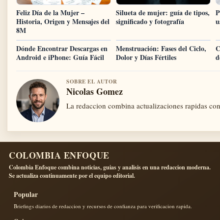
Feliz Día de la Mujer –
Silueta de mujer: guía de tipos,
P
Historia, Origen y Mensajes del
significado y fotografía
u
8M
Dónde Encontrar Descargas en
Menstruación: Fases del Ciclo,
C
Android e iPhone: Guía Fácil
Dolor y Días Fértiles
d
SOBRE EL AUTOR
Nicolas Gomez
La redaccion combina actualizaciones rapidas con 
COLOMBIA ENFOQUE
Colombia Enfoque combina noticias, guias y analisis en una redaccion moderna.
Se actualiza continuamente por el equipo editorial.
Popular
Briefings diarios de redaccion y recursos de confianza para verificacion rapida.