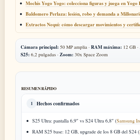
Mochis Yogo Yogo: colecciona figuras y juega en Yogo
Baldomero Perlaza: lesión, robo y demanda a Millonari
Extractos Nequi: cómo descargar movimientos y certifi
Cámara principal:
RAM máxima:
50 MP amplia ·
12 GB ·
S25:
Zoom:
6,2 pulgadas ·
30x Space Zoom
RESUMEN RÁPIDO
Hechos confirmados
1
S25 Ultra: pantalla 6,9″ vs S24 Ultra 6,8″ (
Samsung Ir
RAM S25 base: 12 GB, upgrade de los 8 GB del S24 (