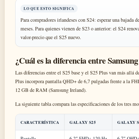
LO QUE ESTO SIGNIFICA
Para compradores irlandeses con S24: esperar una bajada d
meses. Para quienes vienen de S23 o anterior: el S24 renov
valor-precio que el S25 nuevo.
¿Cuál es la diferencia entre Samsung
Las diferencias entre el S25 base y el S25 Plus van más allá 
Plus incorpora pantalla QHD+ de 6,7 pulgadas frente a la F
12 GB de RAM (Samsung Ireland).
La siguiente tabla compara las especificaciones de los tres mo
CARACTERÍSTICA
GALAXY S25
GALAXY S
Pantalla
6,2″ FHD+ 120 Hz
6,7″ QHD+