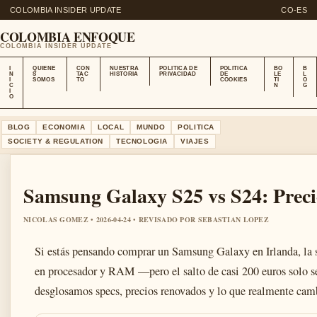
COLOMBIA INSIDER UPDATE
CO-ES
COLOMBIA ENFOQUE
COLOMBIA INSIDER UPDATE
I
QUIENE
CON
NUESTRA
POLITICA DE
POLITICA
BO
B
N
S
TAC
HISTORIA
PRIVACIDAD
DE
LE
L
I
SOMOS
TO
COOKIES
TI
O
C
N
G
I
O
BLOG
ECONOMIA
LOCAL
MUNDO
POLITICA
SOCIETY & REGULATION
TECNOLOGIA
VIAJES
Samsung Galaxy S25 vs S24: Preci
NICOLAS GOMEZ • 2026-04-24 • REVISADO POR SEBASTIAN LOPEZ
Si estás pensando comprar un Samsung Galaxy en Irlanda, la s
en procesador y RAM —pero el salto de casi 200 euros solo se
desglosamos specs, precios renovados y lo que realmente camb