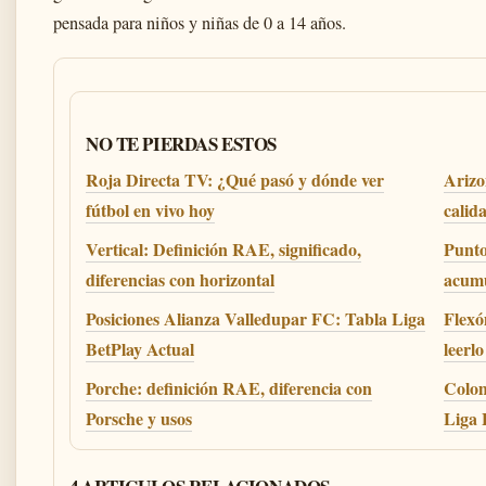
pensada para niños y niñas de 0 a 14 años.
NO TE PIERDAS ESTOS
Roja Directa TV: ¿Qué pasó y dónde ver
Arizo
fútbol en vivo hoy
calid
Vertical: Definición RAE, significado,
Punto
diferencias con horizontal
acumu
Posiciones Alianza Valledupar FC: Tabla Liga
Flexó
BetPlay Actual
leerlo
Porche: definición RAE, diferencia con
Colom
Porsche y usos
Liga 