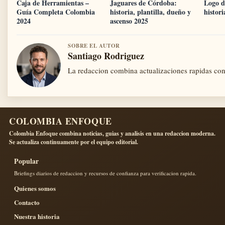
Caja de Herramientas –
Jaguares de Córdoba:
Logo d
Guía Completa Colombia
historia, plantilla, dueño y
histori
2024
ascenso 2025
SOBRE EL AUTOR
Santiago Rodriguez
La redaccion combina actualizaciones rapidas con 
COLOMBIA ENFOQUE
Colombia Enfoque combina noticias, guias y analisis en una redaccion moderna.
Se actualiza continuamente por el equipo editorial.
Popular
Briefings diarios de redaccion y recursos de confianza para verificacion rapida.
Quienes somos
Contacto
Nuestra historia