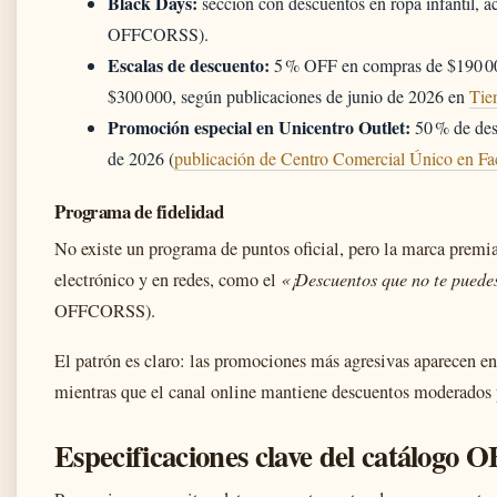
Black Days:
sección con descuentos en ropa infantil, 
OFFCORSS).
Escalas de descuento:
5 % OFF en compras de $190 0
$300 000, según publicaciones de junio de 2026 en
Tie
Promoción especial en Unicentro Outlet:
50 % de desc
de 2026 (
publicación de Centro Comercial Único en F
Programa de fidelidad
No existe un programa de puntos oficial, pero la marca premia 
electrónico y en redes, como el
«¡Descuentos que no te puede
OFFCORSS).
El patrón es claro: las promociones más agresivas aparecen en 
mientras que el canal online mantiene descuentos moderados 
Especificaciones clave del catálog