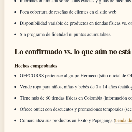
Información limitada sobre tallas exactas y guías de medidas
Poca cobertura de reseñas de clientes en el sitio web.
Disponibilidad variable de productos en tiendas físicas vs. on
Sin programa de fidelidad ni puntos acumulables.
Lo confirmado vs. lo que aún no está
Hechos comprobados
OFFCORSS pertenece al grupo Hermeco (sitio oficial de
Vende ropa para niños, niñas y bebés de 0 a 14 años (catá
Tiene más de 60 tiendas físicas en Colombia (información
Ofrece outlet con descuentos y promociones temporales (s
Comercializa sus productos en Éxito y Pepeganga (
tienda 