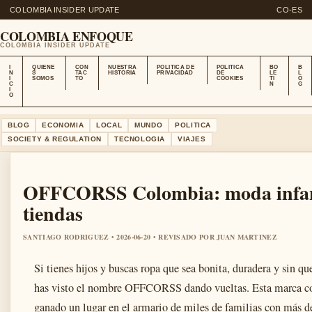
COLOMBIA INSIDER UPDATE
CO-ES
COLOMBIA ENFOQUE
COLOMBIA INSIDER UPDATE
I
QUIENE
CON
NUESTRA
POLITICA DE
POLITICA
BO
B
N
S
TAC
HISTORIA
PRIVACIDAD
DE
LE
L
I
SOMOS
TO
COOKIES
TI
O
C
N
G
I
O
BLOG
ECONOMIA
LOCAL
MUNDO
POLITICA
SOCIETY & REGULATION
TECNOLOGIA
VIAJES
OFFCORSS Colombia: moda infantil
tiendas
SANTIAGO RODRIGUEZ • 2026-06-20 • REVISADO POR JUAN MARTINEZ
Si tienes hijos y buscas ropa que sea bonita, duradera y sin que
has visto el nombre OFFCORSS dando vueltas. Esta marca co
ganado un lugar en el armario de miles de familias con más de