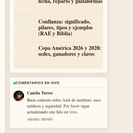
fecha, reparto y plataformas
Confianza: significado,
pilares, tipos y ejemplos
(RAE y Biblia)
Copa América 2026 y 2028:
sedes, ganadores y claves
COMENTARIOS EN VIVO
Diego Herrera
La cobertura de Los Cuates: qué es, origen y
contenido... se siente solida y muy facil de
seguir.
3 MIN ATRAS