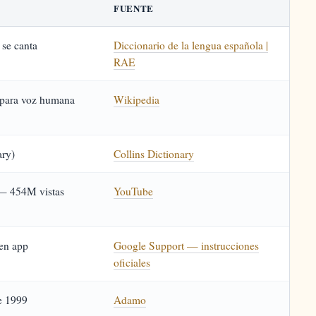
FUENTE
 se canta
Diccionario de la lengua española |
RAE
 para voz humana
Wikipedia
ary)
Collins Dictionary
— 454M vistas
YouTube
en app
Google Support — instrucciones
oficiales
e 1999
Adamo