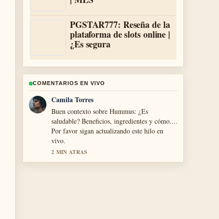
PGSTAR777: Reseña de la
plataforma de slots online |
¿Es segura
COMENTARIOS EN VIVO
Diego Herrera
La cobertura de Azul de metileno: usos
médicos y seguridad se siente solida y muy
facil de seguir.
4 MIN ATRAS