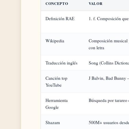
CONCEPTO
VALOR
Definición RAE
1. f. Composición que
Wikipedia
Composición musical
con letra
Traducción inglés
Song (Collins Diction
Canción top
J Balvin, Bad Bunny 
YouTube
Herramienta
Búsqueda por tarareo 
Google
Shazam
500M+ usuarios desd